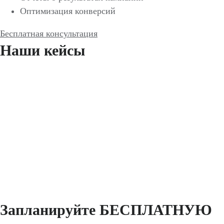
Оптимизация конверсий
Бесплатная консультация
Наши кейсы
Кейс: увеличение продаж на 800% для кофейни
на Shopify
Кейс: Yabooks – увеличение продаж в 10 раз и
снижение CPL на 50%
Кейс: Google Ads для дилера тяжелой техники в
Румынии с результатом +500 лидов
Запланируйте БЕСПЛАТНУЮ